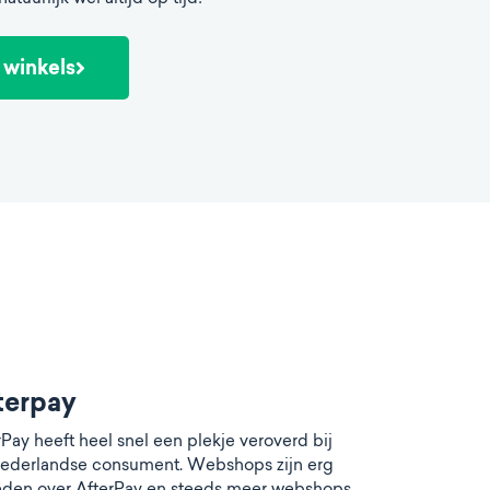
e winkels
terpay
rPay heeft heel snel een plekje veroverd bij
ederlandse consument. Webshops zijn erg
eden over AfterPay en steeds meer webshops