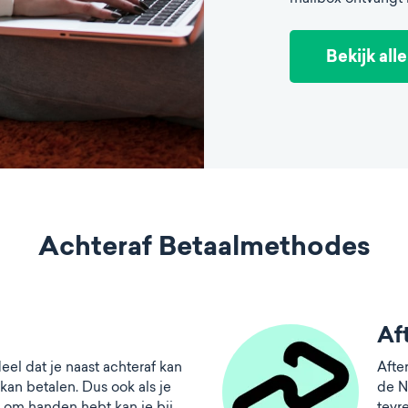
Bekijk all
Achteraf Betaalmethodes
Af
eel dat je naast achteraf kan
Afte
kan betalen. Dus ook als je
de N
 om handen hebt kan je bij
tevr