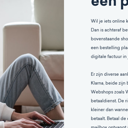
één p
Wil je iets online 
Dan is achteraf be
bovenstaande shops
een bestelling plaa
digitale factuur in
Er zijn diverse aa
Klarna, beide zijn
Webshops zoals W
betaaldienst. De r
kleiner dan wannee
betaalt. Betaal de 
mailbox ontvangt na