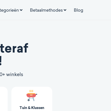
tegorieën
Betaalmethodes
Blog
teraf
!
00+ winkels
Tuin & Klussen