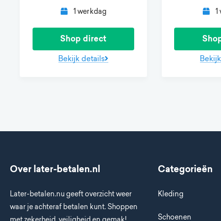
1 werkdag
1
Shop direct
Shop
Bekijk details
Bekijk
Over later-betalen.nl
Categorieën
Later-betalen.nu geeft overzicht weer
Kleding
waar je achteraf betalen kunt. Shoppen
Schoenen
met zekerheid, veiligheid en gemak!