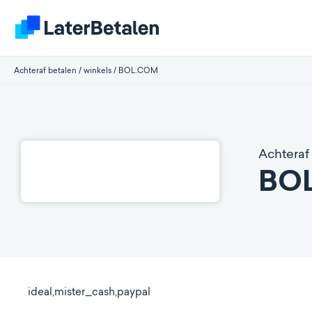
Achteraf betalen
/
winkels
/
BOL.COM
Achteraf 
BO
ideal,mister_cash,paypal