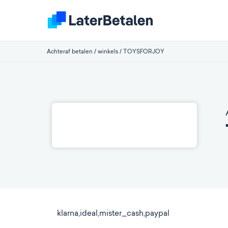
Achteraf betalen
/
winkels
/
TOYSFORJOY
klarna,ideal,mister_cash,paypal