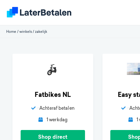
Home
/
winkels
/
zakelijk
Fatbikes NL
Easy st
Achteraf betalen
Acht
1 werkdag
1
Shop direct
Shop