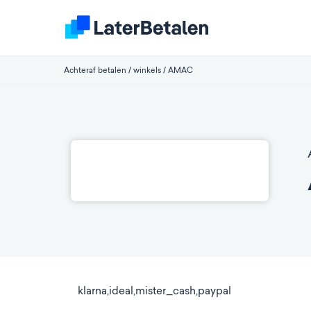
Achteraf betalen
/
winkels
/
AMAC
klarna,ideal,mister_cash,paypal