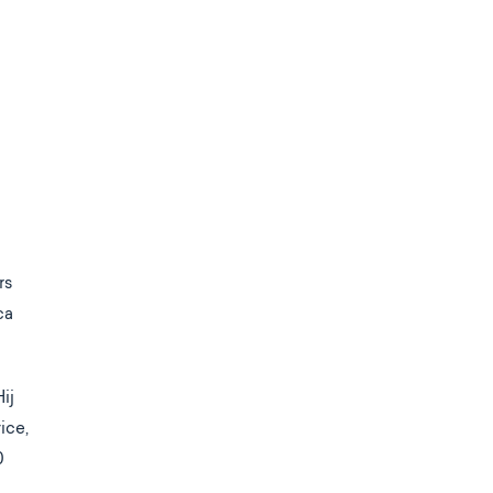
rs
ca
ij
ice,
0