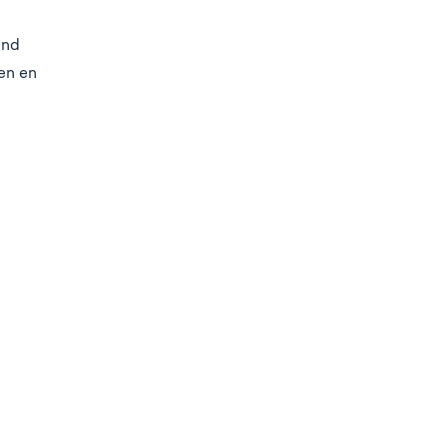
end
den en