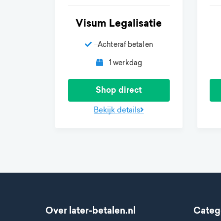
Visum Legalisatie
Achteraf betalen
1 werkdag
Shop direct
Bekijk details
Over later-betalen.nl
Categ