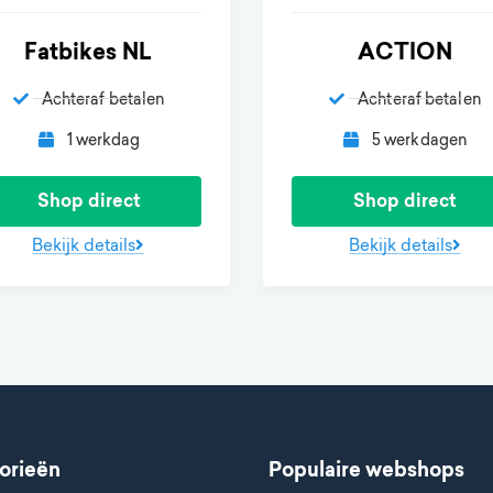
Fatbikes NL
ACTION
Achteraf betalen
Achteraf betalen
1 werkdag
5 werkdagen
Shop direct
Shop direct
Bekijk details
Bekijk details
orieën
Populaire webshops