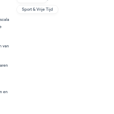
Sport & Vrije Tijd
 scala
e
n van
varen
n en