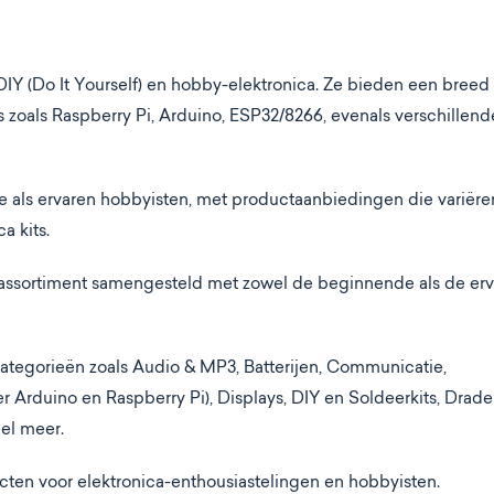
DIY (Do It Yourself) en hobby-elektronica. Ze bieden een breed
 zoals Raspberry Pi, Arduino, ESP32/8266, evenals verschillend
de als ervaren hobbyisten, met productaanbiedingen die variëre
a kits.
 assortiment samengesteld met zowel de beginnende als de er
categorieën zoals Audio & MP3, Batterijen, Communicatie,
rduino en Raspberry Pi), Displays, DIY en Soldeerkits, Drade
el meer.
ucten voor elektronica-enthousiastelingen en hobbyisten.