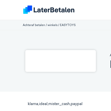
Achteraf betalen
/
winkels
/
EASYTOYS
klarna,ideal,mister_cash,paypal