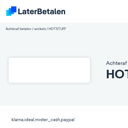
Achteraf betalen
/
winkels
/
HOTSTUFF
Achteraf 
HO
klarna,ideal,mister_cash,paypal