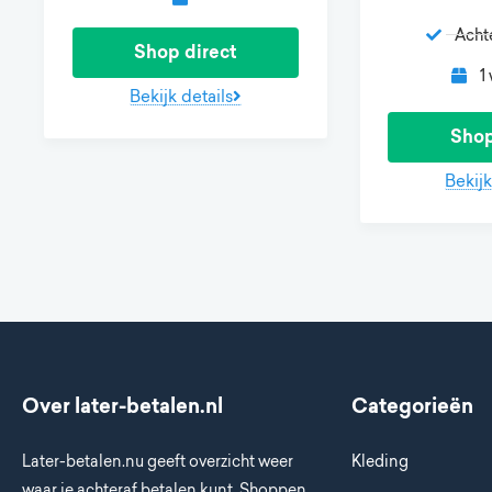
Acht
Shop direct
1
Bekijk details
Shop
Bekijk
Over later-betalen.nl
Categorieën
Later-betalen.nu geeft overzicht weer
Kleding
waar je achteraf betalen kunt. Shoppen