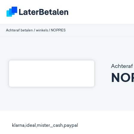
Achteraf betalen
/
winkels
/
NOPPIES
Achteraf 
NO
klarna,ideal,mister_cash,paypal