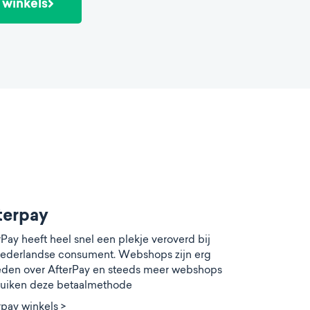
e winkels
terpay
rPay heeft heel snel een plekje veroverd bij
ederlandse consument. Webshops zijn erg
eden over AfterPay en steeds meer webshops
uiken deze betaalmethode
rpay winkels >