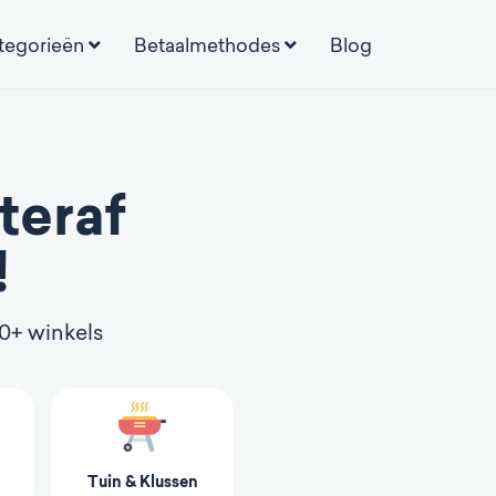
tegorieën
Betaalmethodes
Blog
teraf
!
00+ winkels
Tuin & Klussen