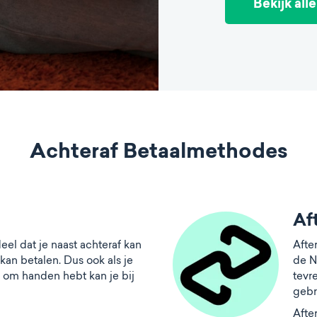
Bekijk all
Achteraf Betaalmethodes
Af
eel dat je naast achteraf kan
Afte
kan betalen. Dus ook als je
de N
 om handen hebt kan je bij
tevr
gebr
Afte